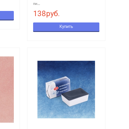
пи...
138руб.
Купить