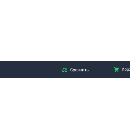
Кор
Сравнить
я
Мы принимаем оплату
АРЫ
ЛЯ ТВОРЧЕСТВА
ЛЯ ХУДОЖНИКОВ
я резки, ножи