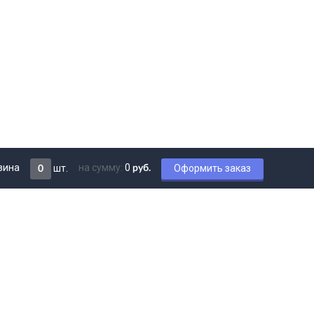
зина
на сумму:
0
шт.
Оформить заказ
руб.
0
Мы в соцсетях