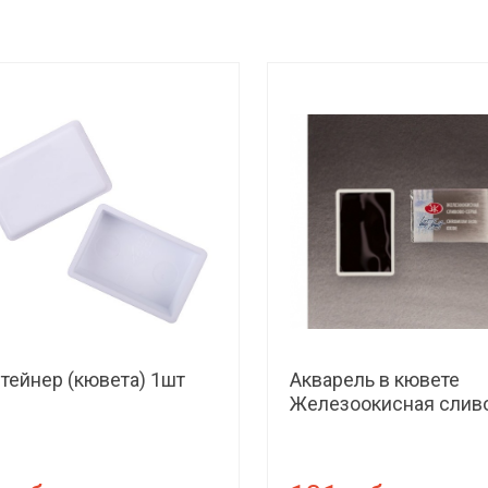
тейнер (кювета) 1шт
Акварель в кювете
Железоокисная слив
серая ЗХК 838