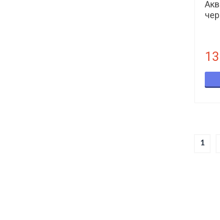
Акв
чер
13
1