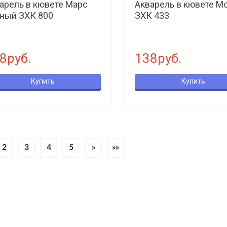
арель в кювете Марс
Акварель в кювете М
ный ЗХК 800
ЗХК 433
8руб.
138руб.
Купить
Купить
2
3
4
5
»
»»