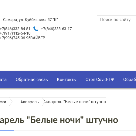
г. Самара, ул. Куйбышева 57 "К"
+7(846)332-84-81
+7(846)333-63-17
+7(917)112-54-10
+7(996)745-06-95ВАЙБЕР
ата
Обратная связь
Контакты
Стоп Covid-19!
Обраб
Акварель "Белые ночи" штучно
ски
Акварель
арель "Белые ночи" штучно