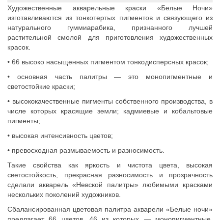
Художественные акварельные краски «Белые Ночи»
изготавливаются из тонкотертых пигментов и связующего из
натурального гуммиарабика, признанного лучшей
растительной смолой для приготовления художественных
красок.
• 66 высоко насыщенных пигментом тонкодисперсных красок;
• основная часть палитры — это монопигментные и
светостойкие краски;
• высококачественные пигменты собственного производства, в
числе которых красящие земли; кадмиевые и кобальтовые
пигменты;
• высокая интенсивность цветов;
• превосходная размываемость и разносимость.
Такие свойства как яркость и чистота цвета, высокая
светостойкость, прекрасная разносимость и прозрачность
сделали акварель «Невской палитры» любимыми красками
нескольких поколений художников.
Сбалансированная цветовая палитра акварели «Белые ночи»
предлагает 66 цветов, 46 из которых — монопигментные.