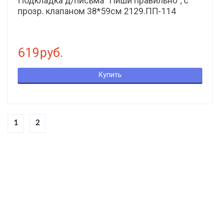
Подкладка д/письма "Пиши правильно", с
прозр. клапаном 38*59см 2129.ПП-114
619руб.
Купить
1
2