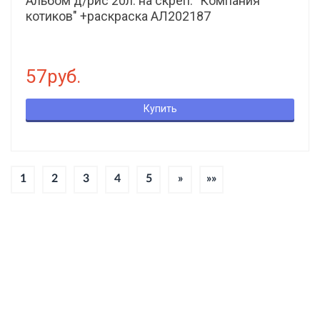
Альбом д/рис 20л. на скреп. "Компания
котиков" +раскраска АЛ202187
57руб.
Купить
1
2
3
4
5
»
»»