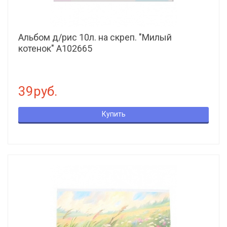
Альбом д/рис 10л. на скреп. "Милый
котенок" А102665
39руб.
Купить