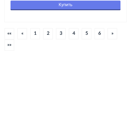
Купить
««
«
1
2
3
4
5
6
»
»»