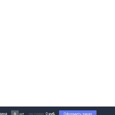
зина
на сумму:
0
шт.
Оформить заказ
руб.
0