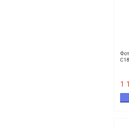
Фот
С18
1 