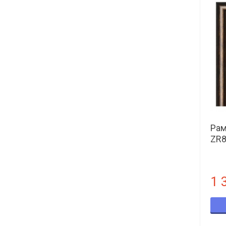
Рам
ZR8
1 