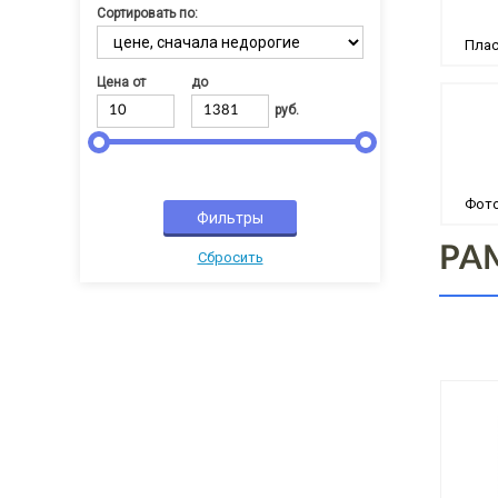
Сортировать по:
Пла
Цена от
до
руб.
Фото
РА
Cбросить