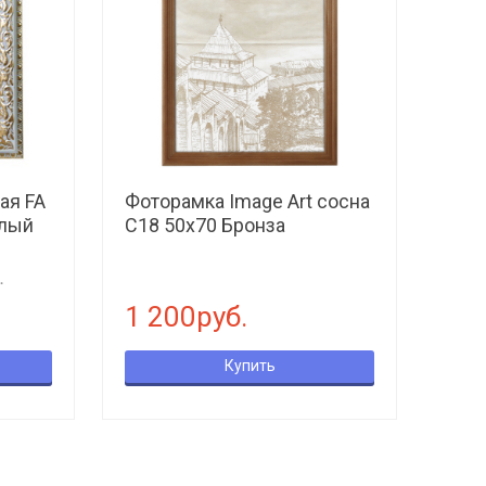
ая FA
Фоторамка Image Art сосна
елый
С18 50х70 Бронза
.
1 200руб.
Купить