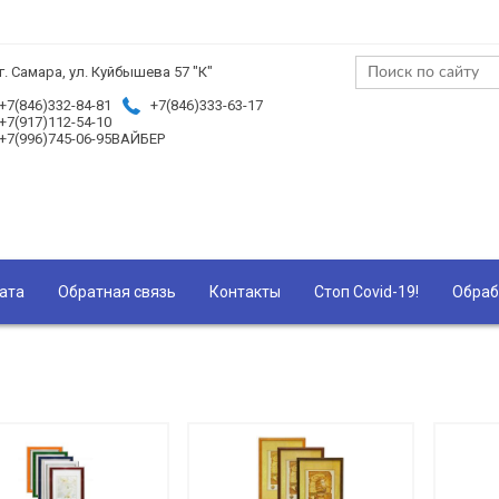
г. Самара, ул. Куйбышева 57 "К"
+7(846)332-84-81
+7(846)333-63-17
+7(917)112-54-10
+7(996)745-06-95ВАЙБЕР
ата
Обратная связь
Контакты
Стоп Covid-19!
Обраб