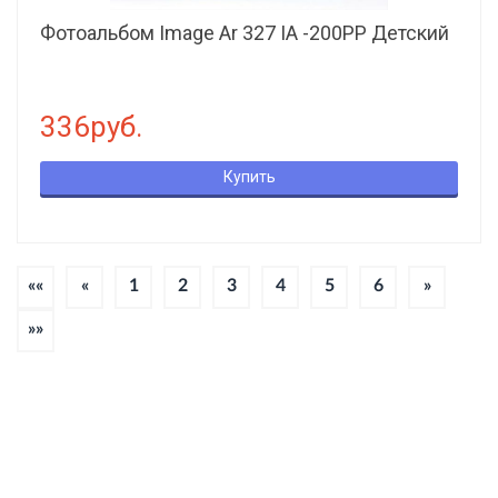
Фотоальбом Image Ar 327 IA -200РP Детский
336руб.
Купить
««
«
1
2
3
4
5
6
»
»»