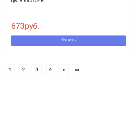
цв. в картоне
673руб.
Купить
1
2
3
4
»
»»