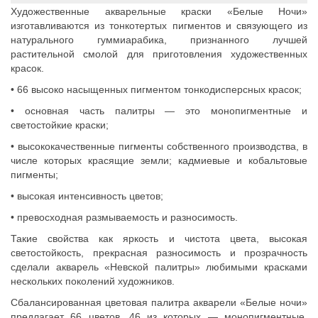
Художественные акварельные краски «Белые Ночи»
изготавливаются из тонкотертых пигментов и связующего из
натурального гуммиарабика, признанного лучшей
растительной смолой для приготовления художественных
красок.
• 66 высоко насыщенных пигментом тонкодисперсных красок;
• основная часть палитры — это монопигментные и
светостойкие краски;
• высококачественные пигменты собственного производства, в
числе которых красящие земли; кадмиевые и кобальтовые
пигменты;
• высокая интенсивность цветов;
• превосходная размываемость и разносимость.
Такие свойства как яркость и чистота цвета, высокая
светостойкость, прекрасная разносимость и прозрачность
сделали акварель «Невской палитры» любимыми красками
нескольких поколений художников.
Сбалансированная цветовая палитра акварели «Белые ночи»
предлагает 66 цветов, 46 из которых — монопигментные.