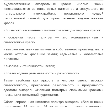
Художественные акварельные краски «Белые Ночи»
изготавливаются из тонкотертых пигментов и связующего из
натурального гуммиарабика, признанного лучшей
растительной смолой для приготовления художественных
красок.
• 66 высоко насыщенных пигментом тонкодисперсных красок;
• основная часть палитры — это монопигментные и
светостойкие краски;
• высококачественные пигменты собственного производства, в
числе которых красящие земли; кадмиевые и кобальтовые
пигменты;
• высокая интенсивность цветов;
• превосходная размываемость и разносимость.
Такие свойства как яркость и чистота цвета, высокая
светостойкость, прекрасная разносимость и прозрачность
сделали акварель «Невской палитры» любимыми красками
нескольких поколений художников.
Сбалансированная цветовая палитра акварели «Белые ночи»
предлагает 66 цветов, 46 из которых — монопигментные.