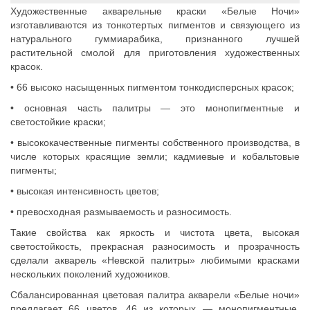
Художественные акварельные краски «Белые Ночи»
изготавливаются из тонкотертых пигментов и связующего из
натурального гуммиарабика, признанного лучшей
растительной смолой для приготовления художественных
красок.
• 66 высоко насыщенных пигментом тонкодисперсных красок;
• основная часть палитры — это монопигментные и
светостойкие краски;
• высококачественные пигменты собственного производства, в
числе которых красящие земли; кадмиевые и кобальтовые
пигменты;
• высокая интенсивность цветов;
• превосходная размываемость и разносимость.
Такие свойства как яркость и чистота цвета, высокая
светостойкость, прекрасная разносимость и прозрачность
сделали акварель «Невской палитры» любимыми красками
нескольких поколений художников.
Сбалансированная цветовая палитра акварели «Белые ночи»
предлагает 66 цветов, 46 из которых — монопигментные.