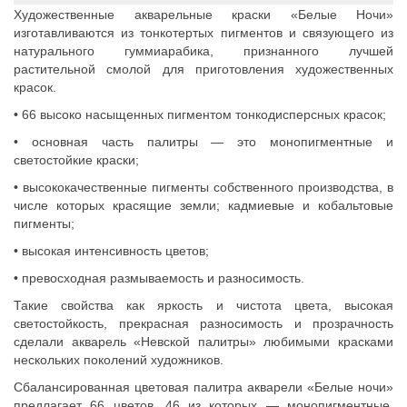
Художественные акварельные краски «Белые Ночи»
изготавливаются из тонкотертых пигментов и связующего из
натурального гуммиарабика, признанного лучшей
растительной смолой для приготовления художественных
красок.
• 66 высоко насыщенных пигментом тонкодисперсных красок;
• основная часть палитры — это монопигментные и
светостойкие краски;
• высококачественные пигменты собственного производства, в
числе которых красящие земли; кадмиевые и кобальтовые
пигменты;
• высокая интенсивность цветов;
• превосходная размываемость и разносимость.
Такие свойства как яркость и чистота цвета, высокая
светостойкость, прекрасная разносимость и прозрачность
сделали акварель «Невской палитры» любимыми красками
нескольких поколений художников.
Сбалансированная цветовая палитра акварели «Белые ночи»
предлагает 66 цветов, 46 из которых — монопигментные.