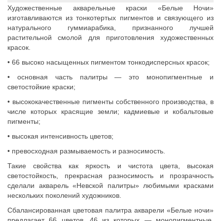
Художественные акварельные краски «Белые Ночи»
изготавливаются из тонкотертых пигментов и связующего из
натурального гуммиарабика, признанного лучшей
растительной смолой для приготовления художественных
красок.
• 66 высоко насыщенных пигментом тонкодисперсных красок;
• основная часть палитры — это монопигментные и
светостойкие краски;
• высококачественные пигменты собственного производства, в
числе которых красящие земли; кадмиевые и кобальтовые
пигменты;
• высокая интенсивность цветов;
• превосходная размываемость и разносимость.
Такие свойства как яркость и чистота цвета, высокая
светостойкость, прекрасная разносимость и прозрачность
сделали акварель «Невской палитры» любимыми красками
нескольких поколений художников.
Сбалансированная цветовая палитра акварели «Белые ночи»
предлагает 66 цветов, 46 из которых — монопигментные.