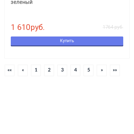
зеленый
1 610руб.
1764 руб.
Купить
««
«
1
2
3
4
5
»
»»