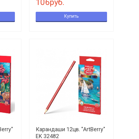
106руб.
Купить
erry"
Карандаши 12цв. "ArtBerry"
EK 32482