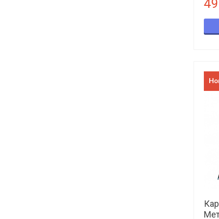
49
Но
Кар
Мет