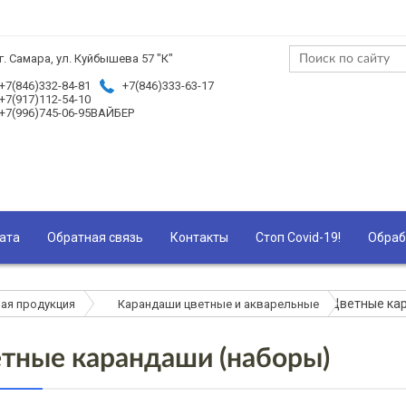
г. Самара, ул. Куйбышева 57 "К"
+7(846)332-84-81
+7(846)333-63-17
+7(917)112-54-10
+7(996)745-06-95ВАЙБЕР
ата
Обратная связь
Контакты
Стоп Covid-19!
Обраб
Цветные ка
ая продукция
Карандаши цветные и акварельные
тные карандаши (наборы)