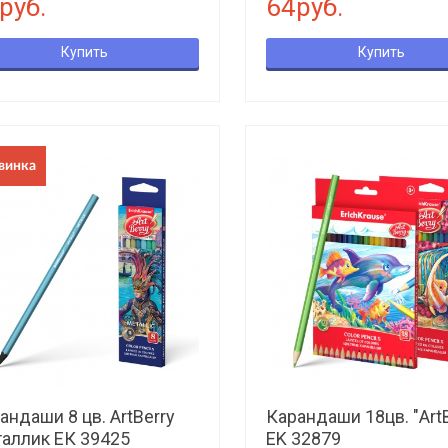
руб.
64руб.
Купить
Купить
винка
андаши 8 цв. ArtBerry
Карандаши 18цв. "ArtB
аллик ЕК 39425
EK 32879