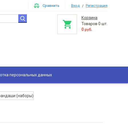
Сравнить
Вход
Регистрация
/
Корзина
Товаров
0
шт.
0
руб.
отка персональных данных
рандаши (наборы)