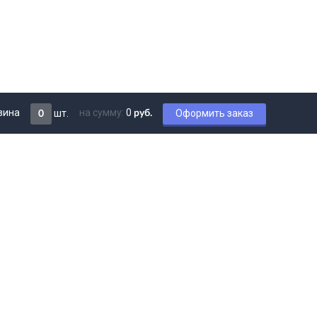
зина
на сумму:
0
шт.
Оформить заказ
руб.
0
Мы в соцсетях