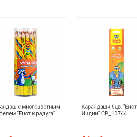
андаш с многоцветным
Карандаши 6цв. "Енот
фелем "Енот и радуга"
Индии" СР_10744
лщенные СР_11659