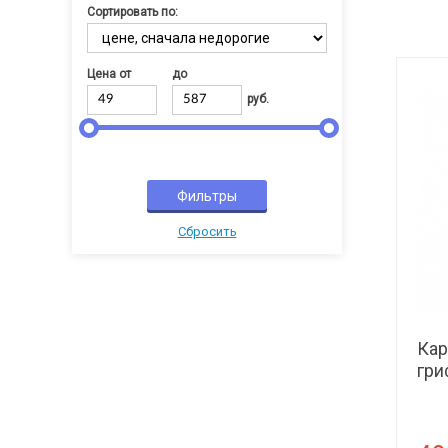
Сортировать по:
Цена от
до
руб.
Cбросить
Кар
гри
уто