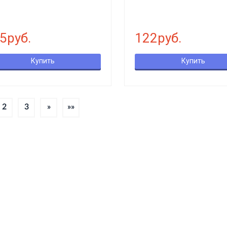
5руб.
122руб.
Купить
Купить
2
3
»
»»