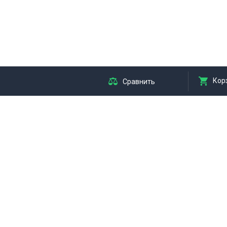
Кор
Сравнить
я
Мы принимаем оплату
АРЫ
ЛЯ ТВОРЧЕСТВА
ЛЯ ХУДОЖНИКОВ
я резки, ножи
ОТОРАМКИ
БОМЫ