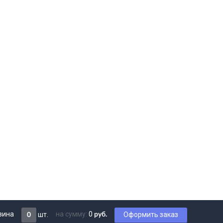
зина
на сумму:
0
шт.
Оформить заказ
руб.
0