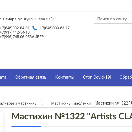
г. Самара, ул. Куйбышева 57 "К"
+7(846)332-84-81
+7(846)333-63-17
+7(917)112-54-10
+7(996)745-06-95ВАЙБЕР
ата
Обратная связь
Контакты
Стоп Covid-19!
Обраб
Мастихин №1322 "A
алитры и мастихины
Мастихины, масленки
Мастихин №1322 "Artists CL