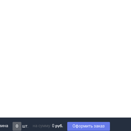
зина
на сумму:
0
шт.
Оформить заказ
руб.
0