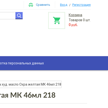
Сравнить
Вход
Регистрация
/
Корзина
Товаров
0
шт.
0
руб.
отка персональных данных
а худ. масло Охра желтая МК 46мл 218
тая МК 46мл 218