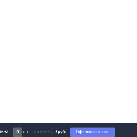
зина
на сумму:
0
шт.
Оформить заказ
руб.
0