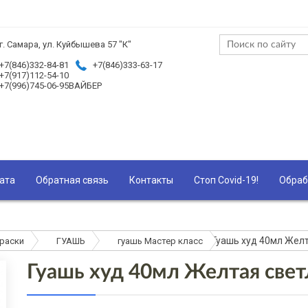
г. Самара, ул. Куйбышева 57 "К"
+7(846)332-84-81
+7(846)333-63-17
+7(917)112-54-10
+7(996)745-06-95ВАЙБЕР
ата
Обратная связь
Контакты
Стоп Covid-19!
Обраб
Гуашь худ 40мл Жел
раски
ГУАШЬ
гуашь Мастер класс
Гуашь худ 40мл Желтая све