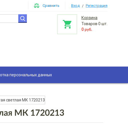
Сравнить
Вход
Регистрация
/
Корзина
Товаров
0
шт.
0
руб.
отка персональных данных
тая светлая МК 1720213
тлая МК 1720213