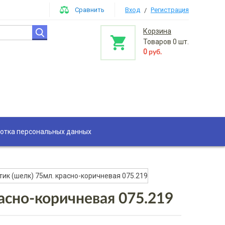
Сравнить
Вход
Регистрация
/
Корзина
Товаров
0
шт.
0
руб.
отка персональных данных
тик (шелк) 75мл. красно-коричневая 075.219
асно-коричневая 075.219