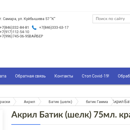
г. Самара, ул. Куйбышева 57 "К"
+7(846)332-84-81
+7(846)333-63-17
+7(917)112-54-10
+7(996)745-06-95ВАЙБЕР
ата
Обратная связь
Контакты
Стоп Covid-19!
Обраб
Акрил Ба
раски
Акрил
Батик (шелк)
батик Гамма
Акрил Батик (шелк) 75мл. кр