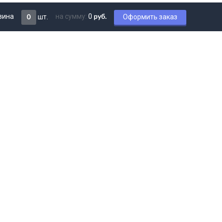
зина
на сумму:
0
шт.
Оформить заказ
руб.
0
Мы в соцсетях