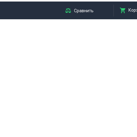
Кор
Сравнить
я
Мы принимаем оплату
АРЫ
ЛЯ ТВОРЧЕСТВА
ЛЯ ХУДОЖНИКОВ
я резки, ножи
ОТОРАМКИ
БОМЫ
РНЫЙ ОТДЕЛ
ИЧЕСКОЕ И ОФИСНОЕ
АНИЕ
Ы
СТУЛЬЯ