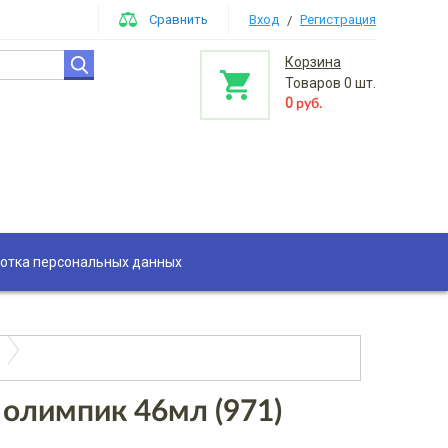
Сравнить
Вход
Регистрация
/
Корзина
Товаров
0
шт.
0
руб.
отка персональных данных
 олимпик 46мл (971)