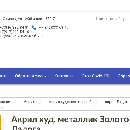
г. Самара, ул. Куйбышева 57 "К"
+7(846)332-84-81
+7(846)333-63-17
+7(917)112-54-10
+7(996)745-06-95ВАЙБЕР
ата
Обратная связь
Контакты
Стоп Covid-19!
Обраб
раски
Акрил
Акрил художественный
акрил Ладога
га
Акрил худ. металлик Золото
Ладога