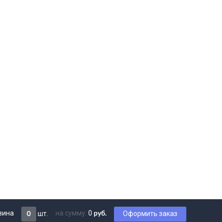
зина
на сумму:
0
шт.
Оформить заказ
руб.
0