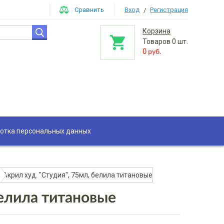
Сравнить
Вход
Регистрация
/
Корзина
Товаров
0
шт.
0
руб.
отка персональных данных
Акрил худ. "Студия", 75мл, белила титановые
белила титановые