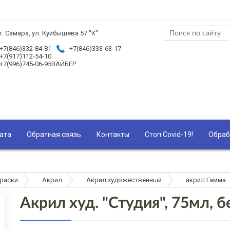
г. Самара, ул. Куйбышева 57 "К"
+7(846)332-84-81
+7(846)333-63-17
+7(917)112-54-10
+7(996)745-06-95ВАЙБЕР
ата
Обратная связь
Контакты
Стоп Covid-19!
Обраб
раски
Акрил
Акрил художественный
акрил Гамма
Акрил худ. "Студия", 75мл, 