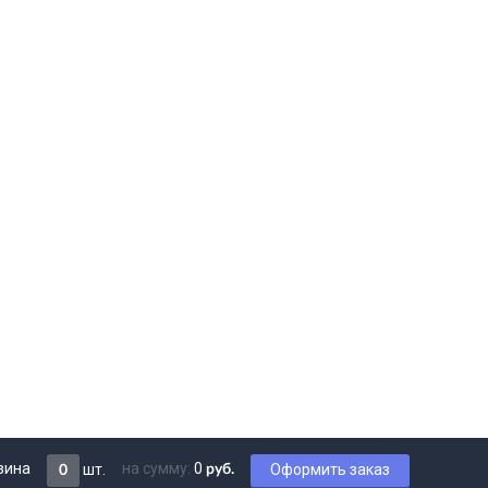
зина
на сумму:
0
шт.
Оформить заказ
руб.
0