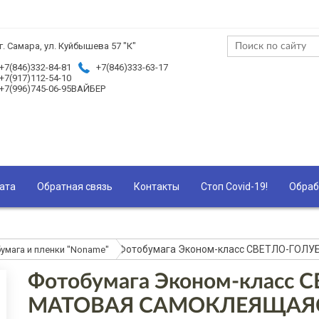
г. Самара, ул. Куйбышева 57 "К"
+7(846)332-84-81
+7(846)333-63-17
+7(917)112-54-10
+7(996)745-06-95ВАЙБЕР
ата
Обратная связь
Контакты
Стоп Covid-19!
Обраб
Фотобумага Эконом-класс СВЕТЛО-ГОЛУБ
умага и пленки "Noname"
Фотобумага Эконом-класс 
МАТОВАЯ САМОКЛЕЯЩАЯСЯ 8