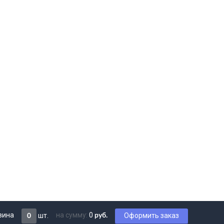
зина
на сумму:
0
шт.
Оформить заказ
руб.
0