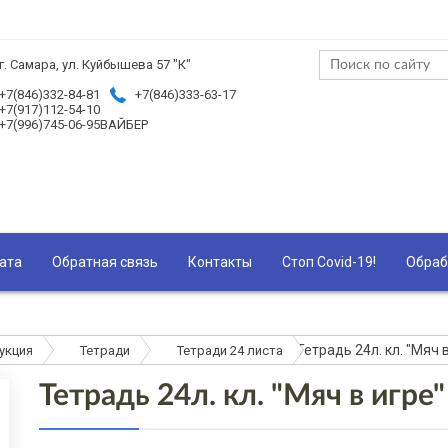
г. Самара, ул. Куйбышева 57 "К"
+7(846)332-84-81
+7(846)333-63-17
+7(917)112-54-10
+7(996)745-06-95ВАЙБЕР
ата
Обратная связь
Контакты
Стоп Covid-19!
Обраб
Тетрадь 24л. кл. "Мяч 
укция
Тетради
Тетради 24 листа
Тетрадь 24л. кл. "Мяч в игре